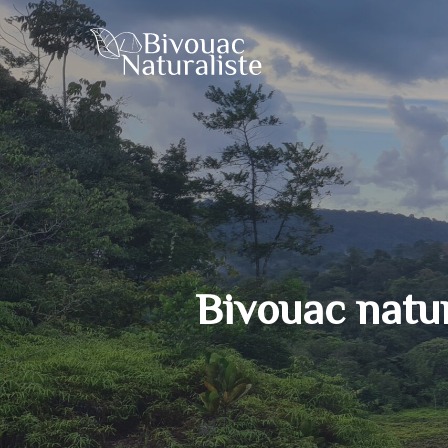
Skip
to
main
content
Bivouac natu