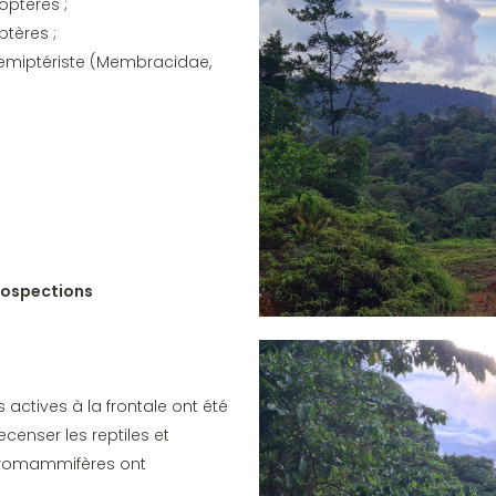
optères ;
ptères ;
Hemiptériste (Membracidae,
rospections
 actives à la frontale ont été
censer les reptiles et
cromammifères ont