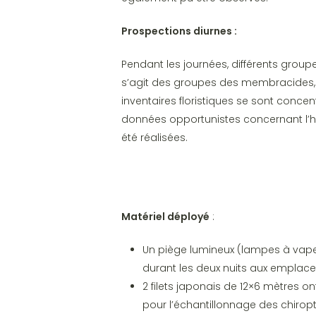
Prospections diurnes :
Pendant les journées, différents groupe
s’agit des groupes des membracides,
inventaires floristiques se sont concen
données opportunistes concernant l’
été réalisées.
Matériel déployé
:
Un piège lumineux (lampes à vapeu
durant les deux nuits aux emplac
2 filets japonais de 12×6 mètres o
pour l’échantillonnage des chiropt