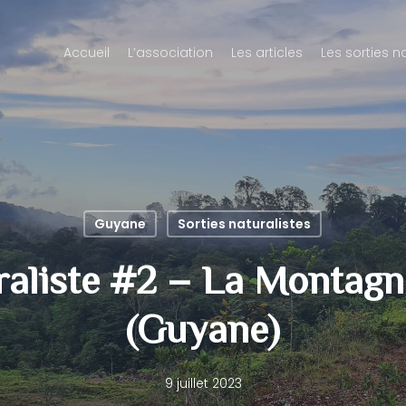
Accueil
L’association
Les articles
Les sorties n
Guyane
Sorties naturalistes
raliste #2 – La Montag
(Guyane)
9 juillet 2023