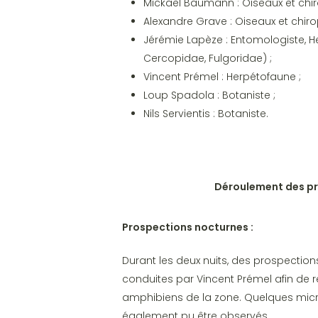
Mickael Baumann : Oiseaux et chir
Alexandre Grave : Oiseaux et chiro
Jérémie Lapèze : Entomologiste, 
Cercopidae, Fulgoridae) ;
Vincent Prémel : Herpétofaune ;
Loup Spadola : Botaniste ;
Nils Servientis : Botaniste.
Déroulement des p
Prospections nocturnes :
Durant les deux nuits, des prospections
conduites par Vincent Prémel afin de re
amphibiens de la zone. Quelques mi
également pu être observés.