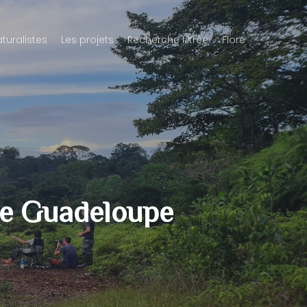
aturalistes
Les projets
Recherche filtrée
Flore
ne Guadeloupe