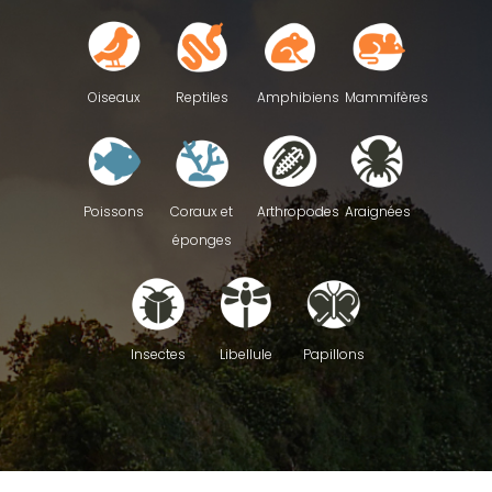
Reptiles
Oiseaux
Amphibiens
Mammifères
Poissons
Coraux et
Arthropodes
Araignées
éponges
Insectes
Libellule
Papillons