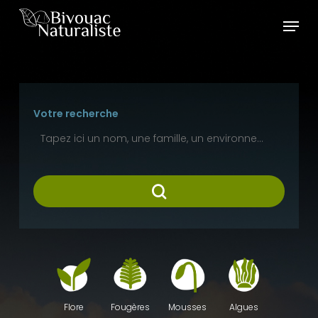
Skip
Menu
to
main
content
Votre recherche
Fougères
Mousses
Algues
Flore