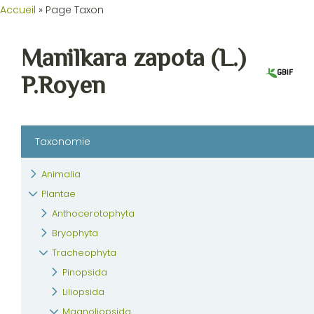
Accueil
»
Page Taxon
Manilkara zapota (L.)
P.Royen
Taxonomie
Animalia
Plantae
Anthocerotophyta
Bryophyta
Tracheophyta
Pinopsida
Liliopsida
Magnoliopsida