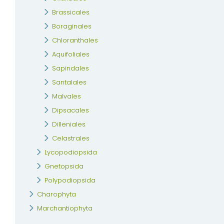
Brassicales
Boraginales
Chloranthales
Aquifoliales
Sapindales
Santalales
Malvales
Dipsacales
Dilleniales
Celastrales
Lycopodiopsida
Gnetopsida
Polypodiopsida
Charophyta
Marchantiophyta