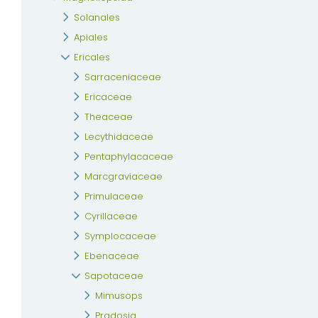
Solanales
Apiales
Ericales
Sarraceniaceae
Ericaceae
Theaceae
Lecythidaceae
Pentaphylacaceae
Marcgraviaceae
Primulaceae
Cyrillaceae
Symplocaceae
Ebenaceae
Sapotaceae
Mimusops
Pradosia