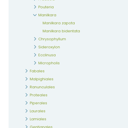
Pouteria
Manilkara
Manilkara zapota
Manilkara bidentata
Chrysophyllum
Sideroxylon
Ecclinusa
Micropholis
Fabales
Malpighiales
Ranunculales
Proteales
Piperales
Laurales
Lamiales
Gentianales