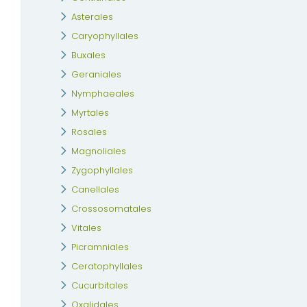
Asterales
Caryophyllales
Buxales
Geraniales
Nymphaeales
Myrtales
Rosales
Magnoliales
Zygophyllales
Canellales
Crossosomatales
Vitales
Picramniales
Ceratophyllales
Cucurbitales
Oxalidales