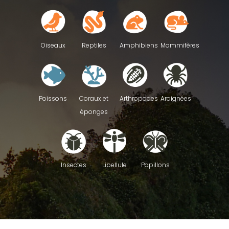
Reptiles
Oiseaux
Amphibiens
Mammifères
Poissons
Coraux et
Arthropodes
Araignées
éponges
Insectes
Libellule
Papillons