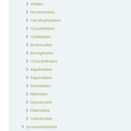
Vitales
Picramniales
Ceratophyllales
Cucurbitales
Oxalidales
Brassicales
Boraginales
Chloranthales
Aquifoliales
Sapindales
Santalales
Malvales
Dipsacales
Dilleniales
Celastrales
Lycopodiopsida