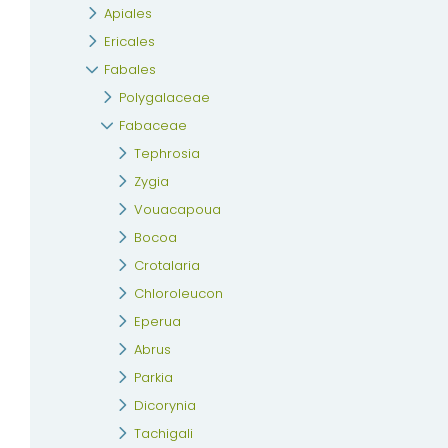
Apiales
Ericales
Fabales
Polygalaceae
Fabaceae
Tephrosia
Zygia
Vouacapoua
Bocoa
Crotalaria
Chloroleucon
Eperua
Abrus
Parkia
Dicorynia
Tachigali