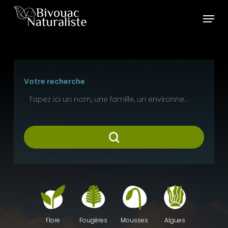
Skip
Menu
to
main
content
Votre recherche
Fougères
Mousses
Algues
Flore