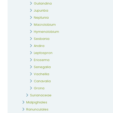
Guilandina
Jupunba
Neptunia
Macrolobium
Hymenolobium
Sesbania
Andira
Leptospron
Eriosema
Senegalia
Vachellia
Canavalia
Grona
Surianaceae
Malpighiales
Ranunculales