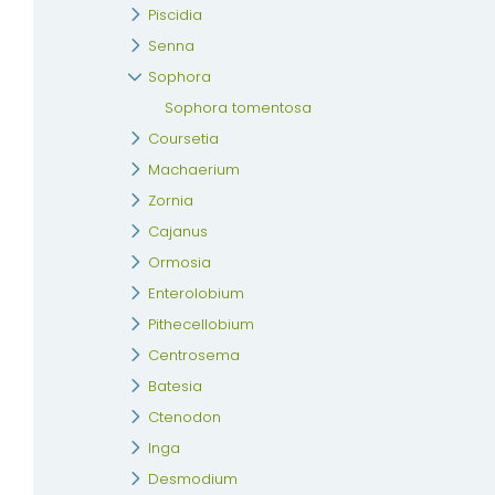
Piscidia
Senna
Sophora
Sophora tomentosa
Coursetia
Machaerium
Zornia
Cajanus
Ormosia
Enterolobium
Pithecellobium
Centrosema
Batesia
Ctenodon
Inga
Desmodium