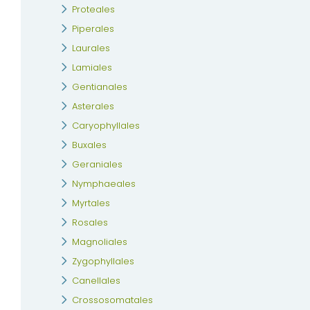
Proteales
Piperales
Laurales
Lamiales
Gentianales
Asterales
Caryophyllales
Buxales
Geraniales
Nymphaeales
Myrtales
Rosales
Magnoliales
Zygophyllales
Canellales
Crossosomatales