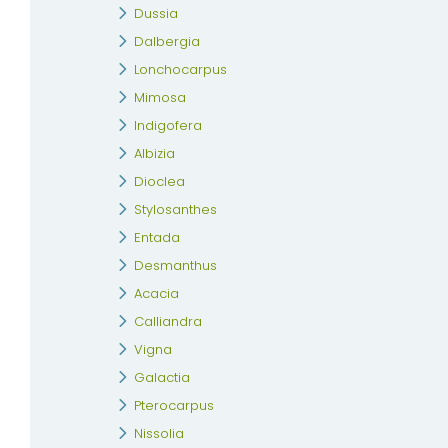
Dussia
Dalbergia
Lonchocarpus
Mimosa
Indigofera
Albizia
Dioclea
Stylosanthes
Entada
Desmanthus
Acacia
Calliandra
Vigna
Galactia
Pterocarpus
Nissolia