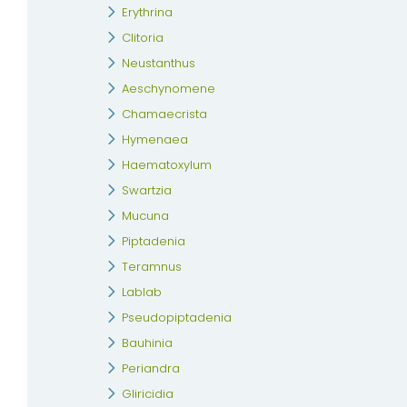
Erythrina
Clitoria
Neustanthus
Aeschynomene
Chamaecrista
Hymenaea
Haematoxylum
Swartzia
Mucuna
Piptadenia
Teramnus
Lablab
Pseudopiptadenia
Bauhinia
Periandra
Gliricidia