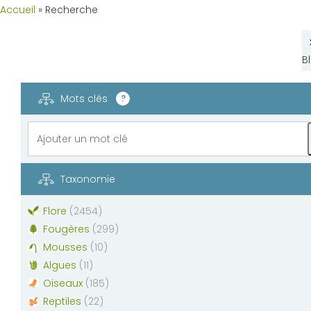
Accueil
»
Recherche
B
Mots clés
?
Taxonomie
Flore
(
2454
)
Fougères
(
299
)
Mousses
(
10
)
Algues
(
11
)
Oiseaux
(
185
)
Reptiles
(
22
)