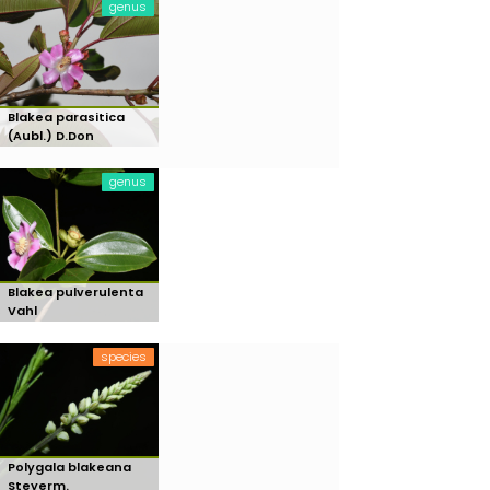
genus
Blakea parasitica
(Aubl.) D.Don
genus
Blakea pulverulenta
Vahl
species
Polygala blakeana
Steyerm.