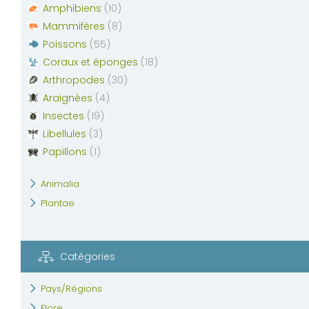
Amphibiens
(
10
)
Mammifères
(
8
)
Poissons
(
55
)
Coraux et éponges
(
18
)
Arthropodes
(
30
)
Araignées
(
4
)
Insectes
(
19
)
Libellules
(
3
)
Papillons
(
1
)
Animalia
Plantae
Catégories
Pays/Régions
Flore