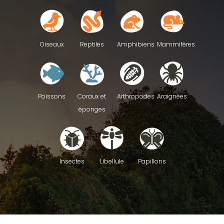
Reptiles
Oiseaux
Amphibiens
Mammifères
Poissons
Coraux et
Arthropodes
Araignées
éponges
Insectes
Libellule
Papillons