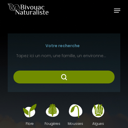
Skip
Menu
to
main
content
Votre recherche
Fougères
Mousses
Algues
Flore