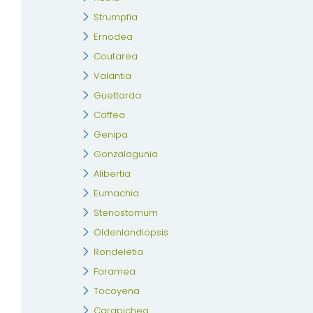
Strumpfia
Ernodea
Coutarea
Valantia
Guettarda
Coffea
Genipa
Gonzalagunia
Alibertia
Eumachia
Stenostomum
Oldenlandiopsis
Rondeletia
Faramea
Tocoyena
Carapichea