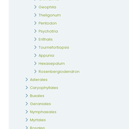
Geophila
Theligonum
Pentodon
Psychotria
Erithalis
Tournefortiopsis
Appunia
Hexasepalum
Rosenbergiodendron
Asterales
Caryophyllales
Buxales
Geraniales
Nymphaeales
Myrtales
Rosales