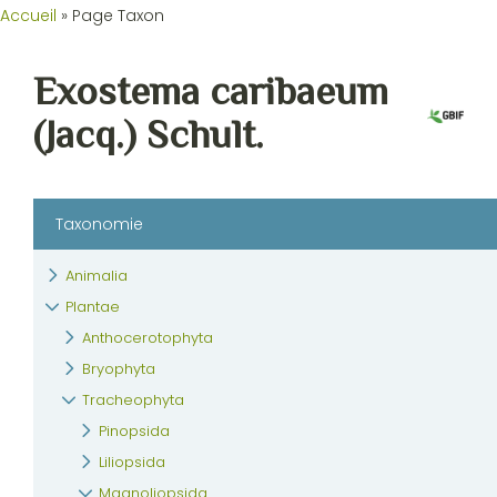
Accueil
»
Page Taxon
Exostema caribaeum
(Jacq.) Schult.
Taxonomie
Animalia
Plantae
Anthocerotophyta
Bryophyta
Tracheophyta
Pinopsida
Liliopsida
Magnoliopsida