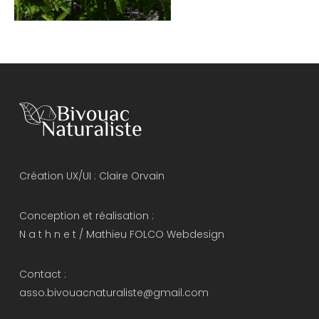
Création UX/UI :
Claire Orvain
Conception et réalisation :
N a t h n e t
/
Mathieu FOLCO Webdesign
Contact :
asso.bivouacnaturaliste@gmail.com