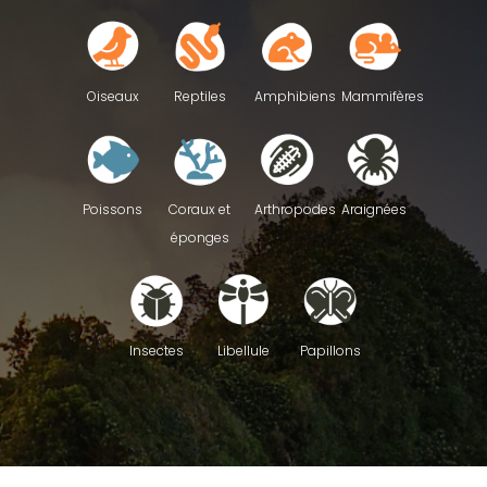
Reptiles
Oiseaux
Amphibiens
Mammifères
Poissons
Coraux et
Arthropodes
Araignées
éponges
Insectes
Libellule
Papillons