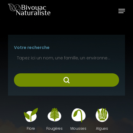
Skip
Menu
to
main
content
Votre recherche
Fougères
Mousses
Algues
Flore