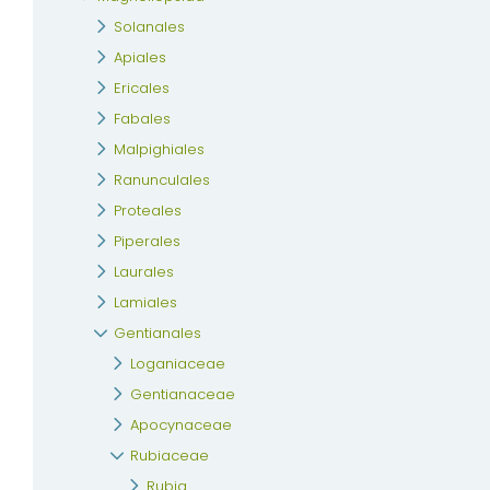
Solanales
Apiales
Ericales
Fabales
Malpighiales
Ranunculales
Proteales
Piperales
Laurales
Lamiales
Gentianales
Loganiaceae
Gentianaceae
Apocynaceae
Rubiaceae
Rubia