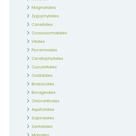
Magnoliales
Zygophyllales
Canellales
Crossosomatales
Vitales
Picramniales
Ceratophyllales
Cucurbitales
Oxalidales
Brassicales
Boraginales
Chloranthales
Aquifoliales
Sapindales
Santalales
Malvales