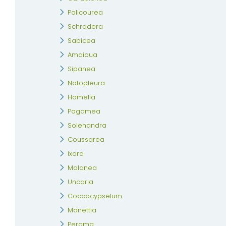
Palicourea
Schradera
Sabicea
Amaioua
Sipanea
Notopleura
Hamelia
Pagamea
Solenandra
Coussarea
Ixora
Malanea
Uncaria
Coccocypselum
Manettia
Perama