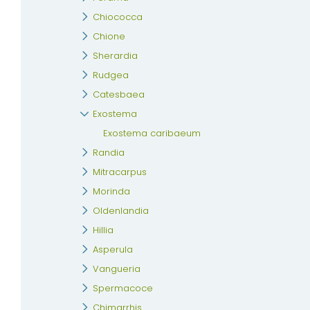
Chiococca
Chione
Sherardia
Rudgea
Catesbaea
Exostema
Exostema caribaeum
Randia
Mitracarpus
Morinda
Oldenlandia
Hillia
Asperula
Vangueria
Spermacoce
Chimarrhis