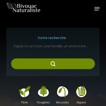
Skip
Menu
to
main
content
Votre recherche
Fougères
Mousses
Algues
Flore