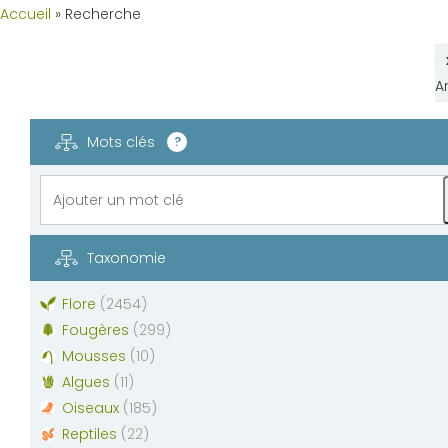
Accueil
»
Recherche
A
Mots clés
?
Taxonomie
Flore
(
2454
)
Fougères
(
299
)
Mousses
(
10
)
Algues
(
11
)
Oiseaux
(
185
)
Reptiles
(
22
)