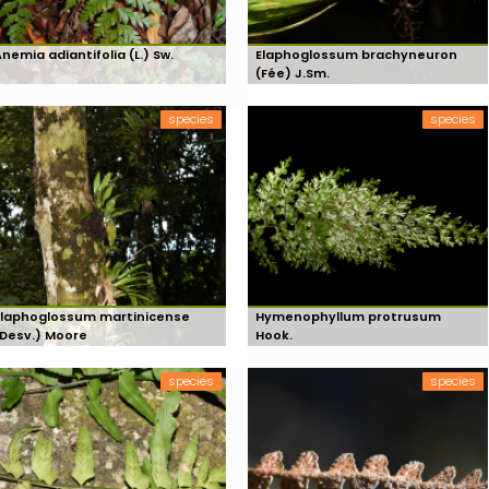
nemia adiantifolia (L.) Sw.
Elaphoglossum brachyneuron
(Fée) J.Sm.
species
species
Elaphoglossum martinicense
Hymenophyllum protrusum
(Desv.) Moore
Hook.
species
species