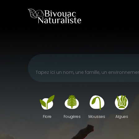
Skip
to
main
content
Fougères
Mousses
Algues
Flore