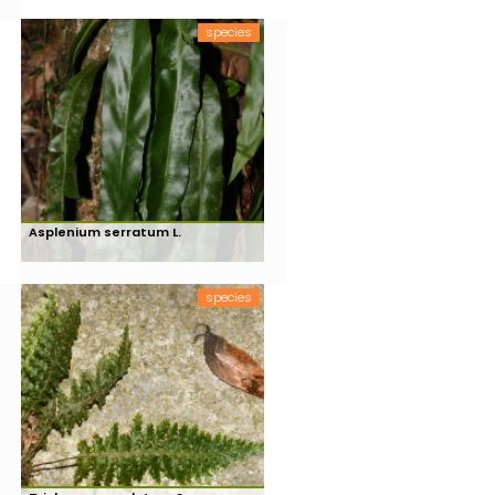
species
Asplenium serratum L.
species