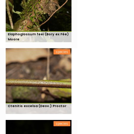
Elaphoglossum feei (Bory ex Fée)
Moore
species
Ctenitis excelsa (Desv.) Proctor
species