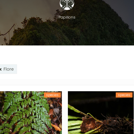
Papillons
Flore
species
species