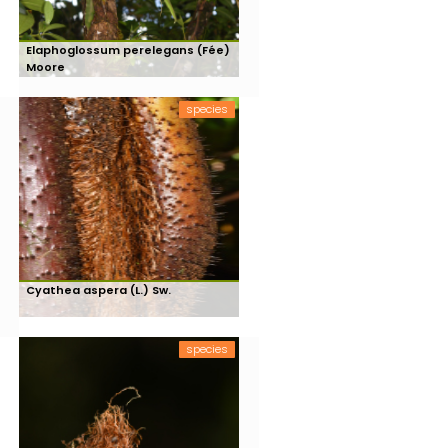
Elaphoglossum perelegans (Fée)
Moore
species
Cyathea aspera (L.) Sw.
species