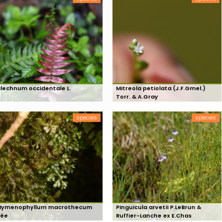
Blechnum occidentale L.
Mitreola petiolata (J.F.Gmel.)
Torr. & A.Gray
species
species
Hymenophyllum macrothecum
Pinguicula arvetii P.LeBrun &
Fée
Ruffier-Lanche ex E.Chas