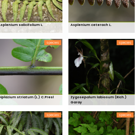
splenium salicifolium L.
Asplenium ceterach L.
species
species
iplazium striatum (L.) C.Presl
Zygosepalum labiosum (Rich.)
Garay
species
species