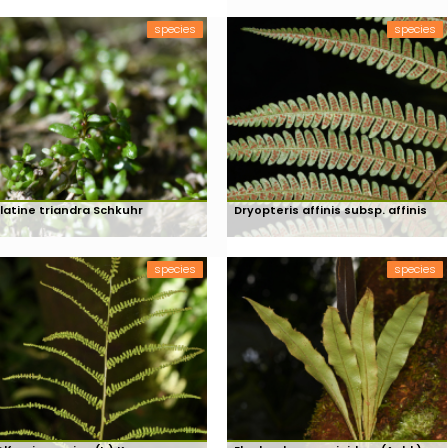
species
species
Elatine triandra Schkuhr
Dryopteris affinis subsp. affinis
species
species