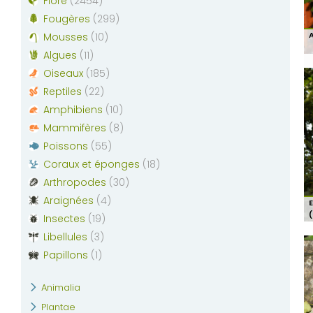
Flore
(
2454
)
Fougères
(
299
)
A
Mousses
(
10
)
Algues
(
11
)
Oiseaux
(
185
)
Reptiles
(
22
)
Amphibiens
(
10
)
Mammifères
(
8
)
Poissons
(
55
)
Coraux et éponges
(
18
)
Arthropodes
(
30
)
Araignées
(
4
)
Insectes
(
19
)
Libellules
(
3
)
Papillons
(
1
)
Animalia
Plantae