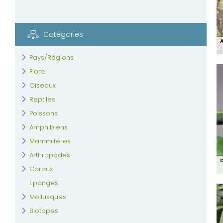
Catégories
A
Pays/Régions
Flore
Oiseaux
Reptiles
Poissons
Amphibiens
Mammifères
Arthropodes
D
Coraux
Eponges
Mollusques
Biotopes