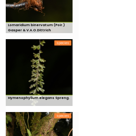
Lomaridium binervatum (Poir.)
Gasper & V.A.O.Dittrich
species
Hymenophyllum elegans Spreng.
species