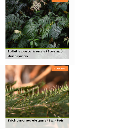
Bolbitis portoricensis (Spreng.)
Hennipman
species
Trichomanes elegans (Sw.) Poir.