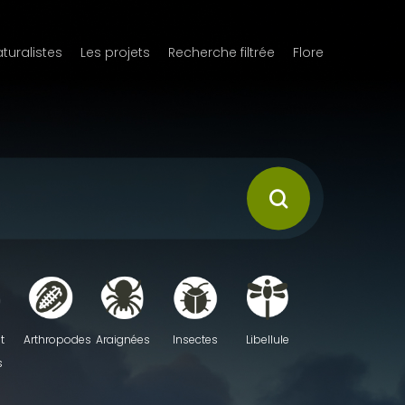
aturalistes
Les projets
Recherche filtrée
Flore
t
Arthropodes
Araignées
Insectes
Libellule
s