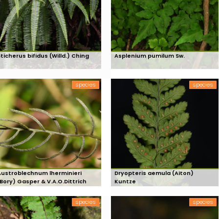
ticherus bifidus (Willd.) Ching
Asplenium pumilum Sw.
species
species
Austroblechnum lherminieri
Dryopteris aemula (Aiton)
(Bory) Gasper & V.A.O.Dittrich
Kuntze
species
species