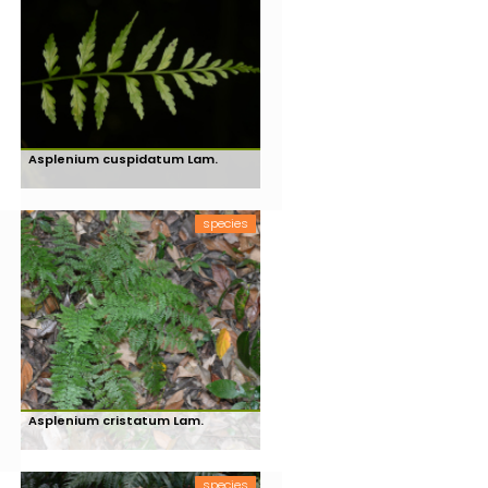
Asplenium cuspidatum Lam.
species
Asplenium cristatum Lam.
species