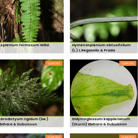
Asplenium formosum Willd.
Hymenasplenium obtusifolium
(L.) L.Regalado & Prada
species
species
Abrodictyum rigidum (Sw.)
Didymoglossum kapplerianum
Ebihara & Dubuisson
(Sturm) Ebihara & Dubuisson
species
species