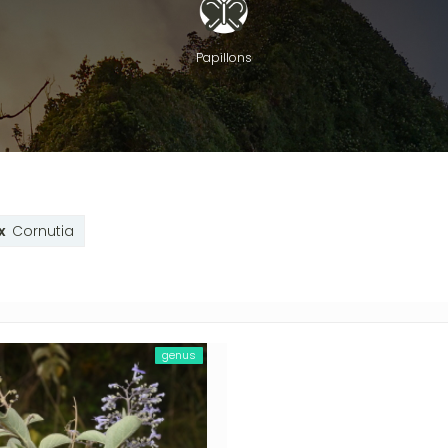
Papillons
Cornutia
genus