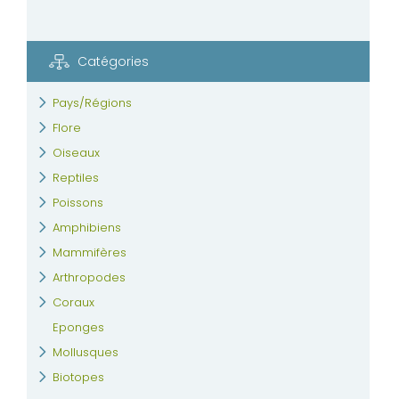
Catégories
Pays/Régions
Flore
Oiseaux
Reptiles
Poissons
Amphibiens
Mammifères
Arthropodes
Coraux
Eponges
Mollusques
Biotopes