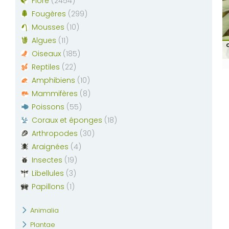
Flore
(
2454
)
Fougères
(
299
)
Mousses
(
10
)
Algues
(
11
)
Oiseaux
(
185
)
Reptiles
(
22
)
Amphibiens
(
10
)
Mammifères
(
8
)
Poissons
(
55
)
Coraux et éponges
(
18
)
Arthropodes
(
30
)
Araignées
(
4
)
Insectes
(
19
)
Libellules
(
3
)
Papillons
(
1
)
Animalia
Plantae