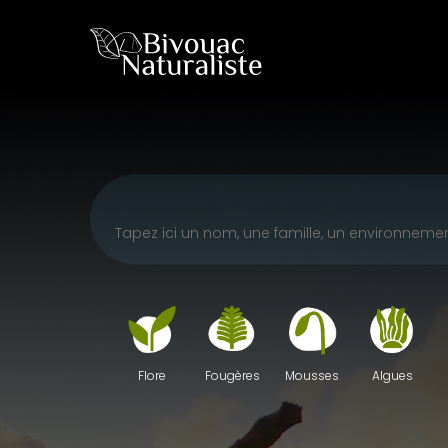
Skip
to
main
content
Fougères
Mousses
Algues
Flore