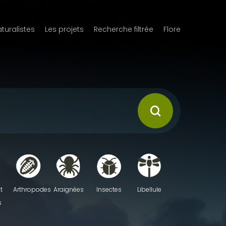
aturalistes
Les projets
Recherche filtrée
Flore
t
Arthropodes
Araignées
Insectes
Libellule
s