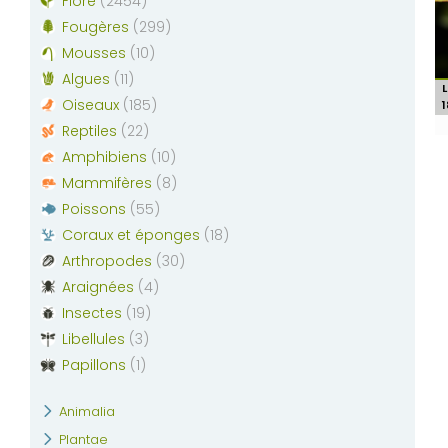
Flore
(
2454
)
Fougères
(
299
)
Mousses
(
10
)
Algues
(
11
)
Oiseaux
(
185
)
Reptiles
(
22
)
Amphibiens
(
10
)
Mammifères
(
8
)
Poissons
(
55
)
Coraux et éponges
(
18
)
Arthropodes
(
30
)
Araignées
(
4
)
Insectes
(
19
)
Libellules
(
3
)
Papillons
(
1
)
Animalia
Plantae