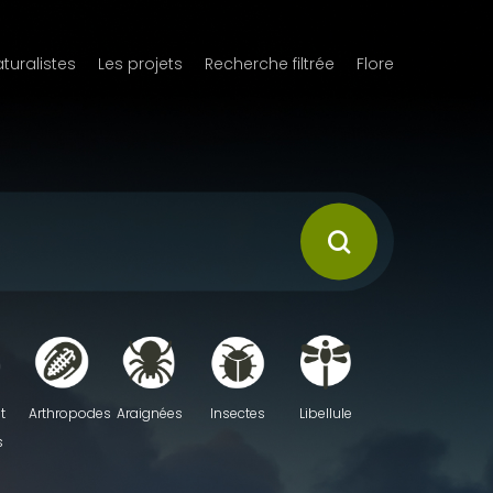
aturalistes
Les projets
Recherche filtrée
Flore
t
Arthropodes
Araignées
Insectes
Libellule
s