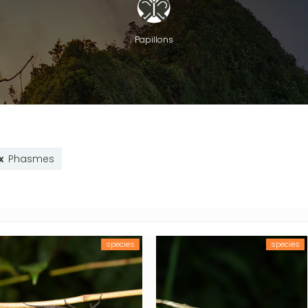
Papillons
Phasmes
species
species