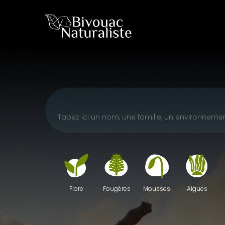
Skip
to
main
content
Fougères
Mousses
Algues
Flore