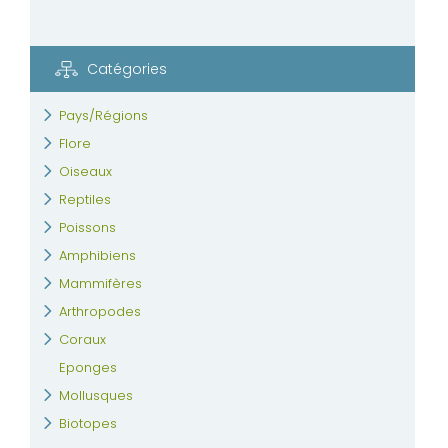
Catégories
Pays/Régions
Flore
Oiseaux
Reptiles
Poissons
Amphibiens
Mammifères
Arthropodes
Coraux
Eponges
Mollusques
Biotopes