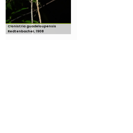
Clonistria guadeloupensis
Redtenbacher, 1908