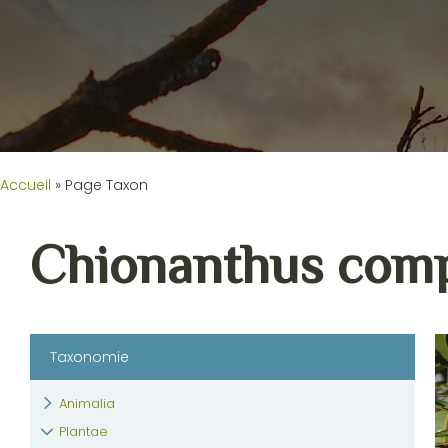
Accueil
»
Page Taxon
Chionanthus comp
Taxonomie
Animalia
Plantae