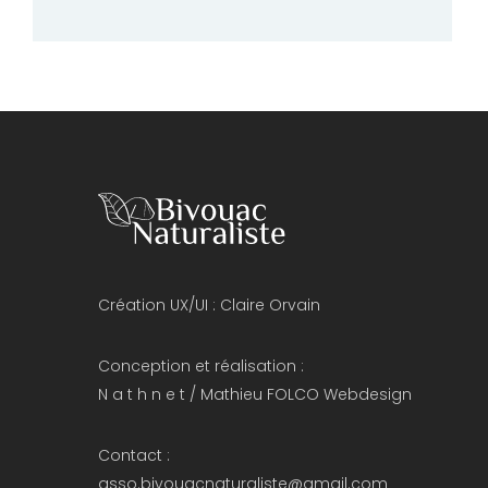
Création UX/UI :
Claire Orvain
Conception et réalisation :
N a t h n e t
/
Mathieu FOLCO Webdesign
Contact :
asso.bivouacnaturaliste@gmail.com