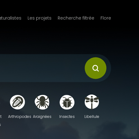
aturalistes
Les projets
Recherche filtrée
Flore
t
Arthropodes
Araignées
Insectes
Libellule
s