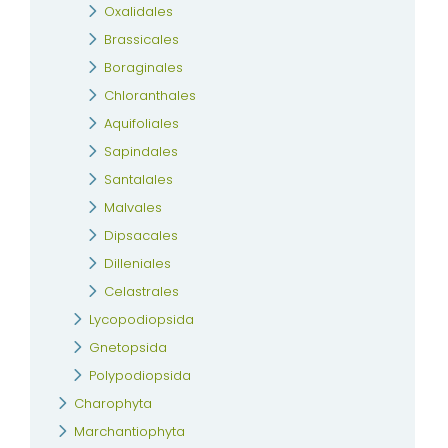
Oxalidales
Brassicales
Boraginales
Chloranthales
Aquifoliales
Sapindales
Santalales
Malvales
Dipsacales
Dilleniales
Celastrales
Lycopodiopsida
Gnetopsida
Polypodiopsida
Charophyta
Marchantiophyta