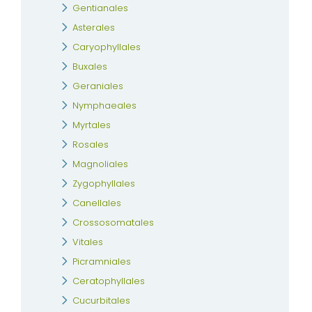
Gentianales
Asterales
Caryophyllales
Buxales
Geraniales
Nymphaeales
Myrtales
Rosales
Magnoliales
Zygophyllales
Canellales
Crossosomatales
Vitales
Picramniales
Ceratophyllales
Cucurbitales