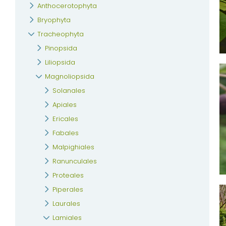
Anthocerotophyta
Bryophyta
Tracheophyta
Pinopsida
Liliopsida
Magnoliopsida
Solanales
Apiales
Ericales
Fabales
Malpighiales
Ranunculales
Proteales
Piperales
Laurales
Lamiales