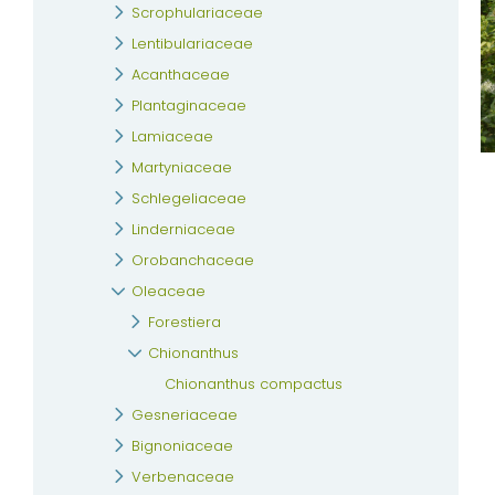
Scrophulariaceae
Lentibulariaceae
Acanthaceae
Plantaginaceae
Lamiaceae
Martyniaceae
Schlegeliaceae
Linderniaceae
Orobanchaceae
Oleaceae
Forestiera
Chionanthus
Chionanthus compactus
Gesneriaceae
Bignoniaceae
Verbenaceae