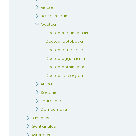
Aiouea
Beilschmiedia
Ocotea
Ocotea martinicensis
Ocotea leptobotra
Ocotea tomentella
Ocotea eggersiana
Ocotea dominicana
Ocotea leucoxylon
Aniba
Sextonia
Endlicheria
Damburneya
Lamiales
Gentianales
Asterales