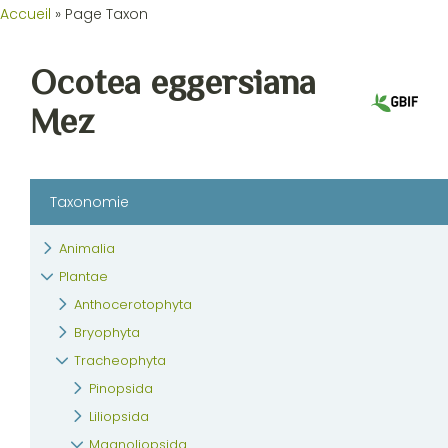
Accueil
»
Page Taxon
Ocotea eggersiana
Mez
Taxonomie
Animalia
Plantae
Anthocerotophyta
Bryophyta
Tracheophyta
Pinopsida
Liliopsida
Magnoliopsida