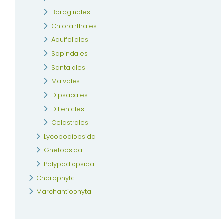
Boraginales
Chloranthales
Aquifoliales
Sapindales
Santalales
Malvales
Dipsacales
Dilleniales
Celastrales
Lycopodiopsida
Gnetopsida
Polypodiopsida
Charophyta
Marchantiophyta