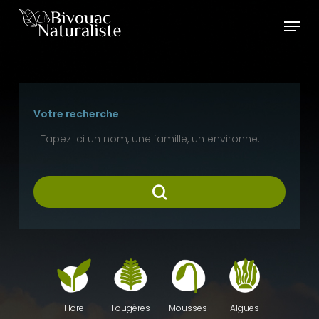
Skip
Menu
to
main
content
Votre recherche
Fougères
Mousses
Algues
Flore