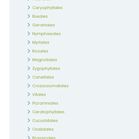
Caryophyllales
Buxales
Geraniales
Nymphaeales
Myrtales
Rosales
Magnoliales
Zygophyllales
Canellales
Crossosomatales
Vitales
Picramniales
Ceratophyllales
Cucurbitales
Oxalidales
Brassicales