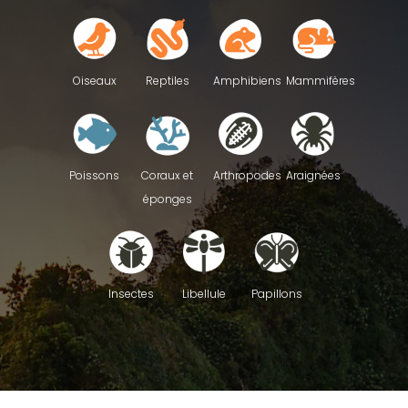
Reptiles
Oiseaux
Amphibiens
Mammifères
Poissons
Coraux et
Arthropodes
Araignées
éponges
Insectes
Libellule
Papillons