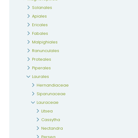
Solanales
Apiales
Ericales
Fabales
Malpighiales
Ranunculales
Proteales
Piperales
Laurales
Hernandiaceae
Siparunaceae
Lauraceae
Litsea
Cassytha
Nectandra
Persea