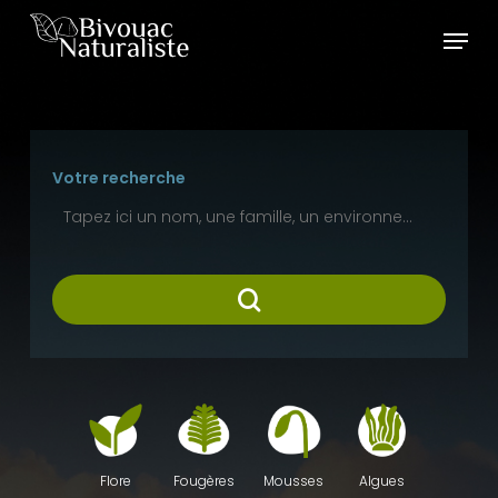
Skip
Menu
to
main
content
Votre recherche
Fougères
Mousses
Algues
Flore