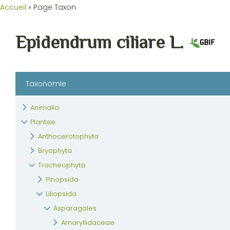
Accueil
»
Page Taxon
Epidendrum ciliare L.
Taxonomie
Animalia
Plantae
Anthocerotophyta
Bryophyta
Tracheophyta
Pinopsida
Liliopsida
Asparagales
Amaryllidaceae