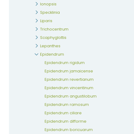
Ionopsis
Specklinia
Liparis
Trichocentrum
Scaphyglottis
Lepanthes
Epidendrum
Epidendrum rigidum
Epidendrum jamaicense
Epidendrum revertianum
Epidendrum vincentinum
Epidendrum angustilobum
Epidendrum ramosum
Epidendrum ciliare
Epidendrum difforme
Epidendrum boricuarum