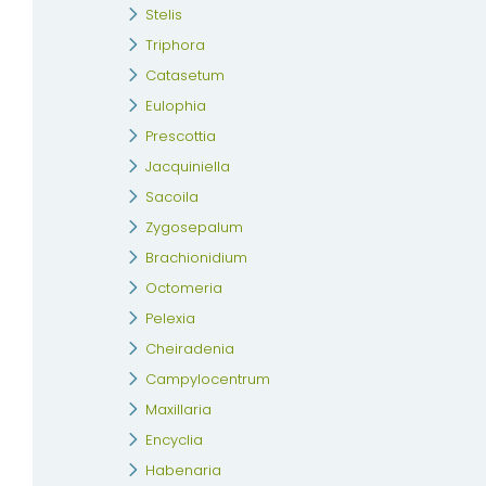
Stelis
Triphora
Catasetum
Eulophia
Prescottia
Jacquiniella
Sacoila
Zygosepalum
Brachionidium
Octomeria
Pelexia
Cheiradenia
Campylocentrum
Maxillaria
Encyclia
Habenaria