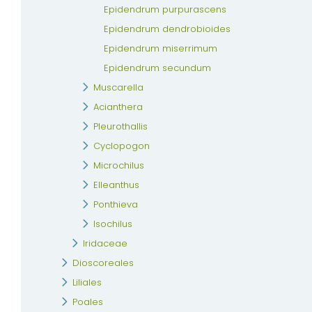
Epidendrum purpurascens
Epidendrum dendrobioides
Epidendrum miserrimum
Epidendrum secundum
Muscarella
Acianthera
Pleurothallis
Cyclopogon
Microchilus
Elleanthus
Ponthieva
Isochilus
Iridaceae
Dioscoreales
Liliales
Poales