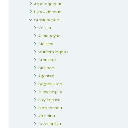
Asparagaceae
Hypoxidaceae
Orchidaceae
Vanilla
Aspidogyne
Cleistes
Wullschlaegelia
Cranichis
Dichaea
Aganisia
Degranvillea
Trichosalpinx
Polystachya
Prosthechea
Arundina
Corallorhiza