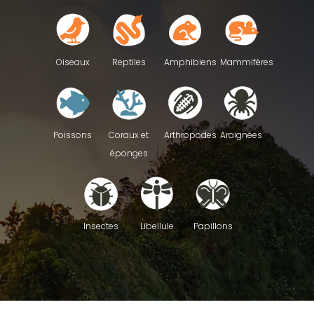
Reptiles
Oiseaux
Amphibiens
Mammifères
Poissons
Coraux et
Arthropodes
Araignées
éponges
Insectes
Libellule
Papillons