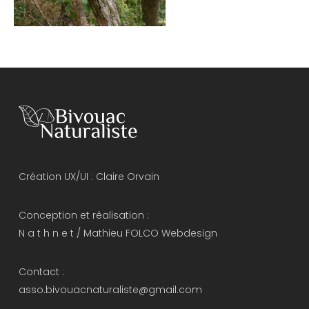
Création UX/UI :
Claire Orvain
Conception et réalisation :
N a t h n e t
/
Mathieu FOLCO Webdesign
Contact :
asso.bivouacnaturaliste@gmail.com