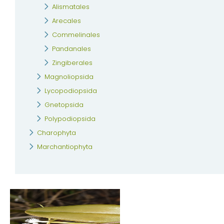
Alismatales
Arecales
Commelinales
Pandanales
Zingiberales
Magnoliopsida
Lycopodiopsida
Gnetopsida
Polypodiopsida
Charophyta
Marchantiophyta