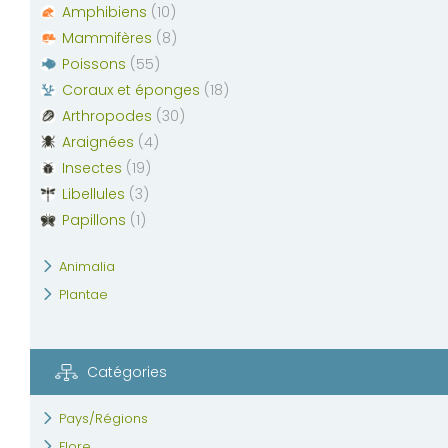
Amphibiens
(
10
)
Mammifères
(
8
)
Poissons
(
55
)
Coraux et éponges
(
18
)
Arthropodes
(
30
)
Araignées
(
4
)
Insectes
(
19
)
Libellules
(
3
)
Papillons
(
1
)
Animalia
Plantae
Catégories
Pays/Régions
Flore