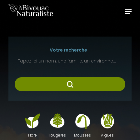
Skip
Menu
to
main
content
Votre recherche
Fougères
Mousses
Algues
Flore