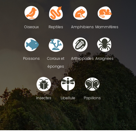
Reptiles
Oiseaux
Amphibiens
Mammifères
Poissons
Coraux et
Arthropodes
Araignées
éponges
Insectes
Libellule
Papillons