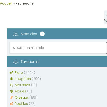
Accueil
»
Recherche
P
Mots clés
?
Taxonomie
Flore
(
2454
)
Fougères
(
299
)
Mousses
(
10
)
Algues
(
11
)
Oiseaux
(
185
)
Reptiles
(
22
)