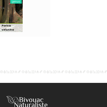
genus
Parkia
velutina
Benoist