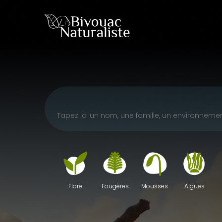
Skip
to
main
content
Fougères
Mousses
Algues
Flore