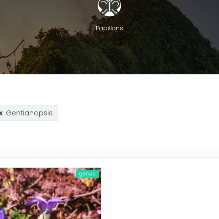
Papillons
Gentianopsis
genus