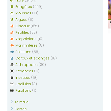
Flore
(
2454
)
Fougères
(
299
)
Mousses
(
10
)
Algues
(
11
)
G
Oiseaux
(
185
)
Reptiles
(
22
)
Amphibiens
(
10
)
Mammifères
(
8
)
Poissons
(
55
)
Coraux et éponges
(
18
)
Arthropodes
(
30
)
Araignées
(
4
)
Insectes
(
19
)
Libellules
(
3
)
Papillons
(
1
)
Animalia
Plantae