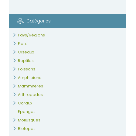
Catégories
Pays/Régions
Flore
Oiseaux
Reptiles
Poissons
Amphibiens
Mammifères
Arthropodes
Coraux
Eponges
Mollusques
Biotopes