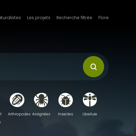
aturalistes
Les projets
Recherche filtrée
Flore
t
Arthropodes
Araignées
Insectes
Libellule
s