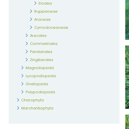
Elodea
Ruppiaceae
Araceae
Cymodoceaceae
Arecales
Commelinales
Pandanales
Zingiberales
Magnoliopsida
Lycopodiopsida
Gnetopsida
Polypodiopsida
Charophyta
Marchantiophyta