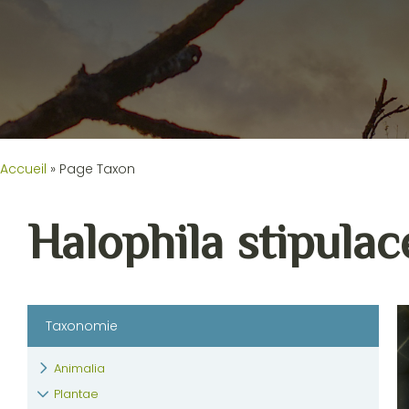
Accueil
»
Page Taxon
Halophila stipulac
Taxonomie
Animalia
Plantae