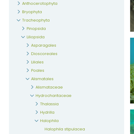
Anthocerotophyta
Bryophyta
Tracheophyta
Pinopsida
Liliopsida
Asparagales
Dioscoreales
Liliales
Poales
Alismatales
Alismataceae
Hydrocharitaceae
Thalassia
Hydrilla
Halophila
Halophila stipulacea