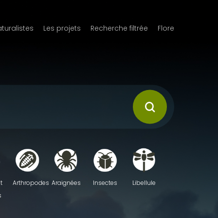
aturalistes
Les projets
Recherche filtrée
Flore
t
Arthropodes
Araignées
Insectes
Libellule
s