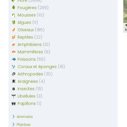
Flore
(
2454
)
Fougères
(
299
)
Mousses
(
10
)
Algues
(
11
)
Oiseaux
(
185
)
Reptiles
(
22
)
Amphibiens
(
10
)
Mammifères
(
8
)
Poissons
(
55
)
Coraux et éponges
(
18
)
Arthropodes
(
30
)
Araignées
(
4
)
Insectes
(
19
)
Libellules
(
3
)
Papillons
(
1
)
Animalia
Plantae