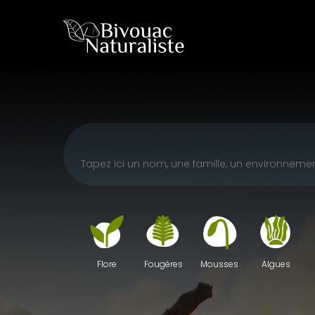
Skip
to
main
content
Fougères
Mousses
Algues
Flore