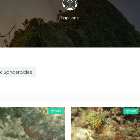
Papillons
Sphoeroides
genus
genus