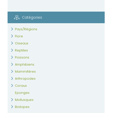
Catégories
Pays/Régions
Flore
Oiseaux
Reptiles
Poissons
Amphibiens
Mammifères
Arthropodes
Coraux
Eponges
Mollusques
Biotopes