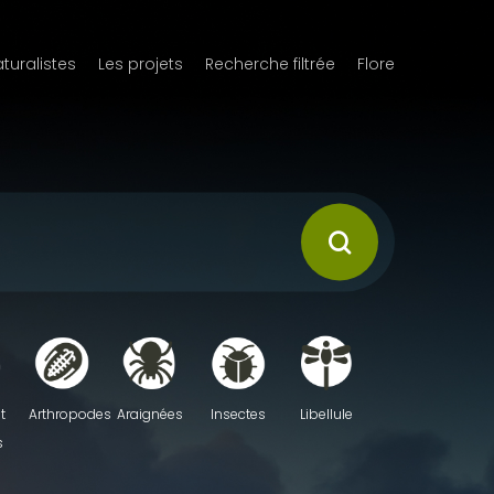
aturalistes
Les projets
Recherche filtrée
Flore
t
Arthropodes
Araignées
Insectes
Libellule
s